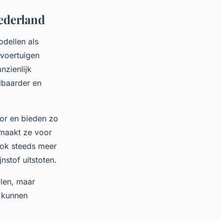
ederland
dellen als
 voertuigen
nzienlijk
lbaarder en
or en bieden zo
t maakt ze voor
ook steeds meer
nstof uitstoten.
alen, maar
 kunnen