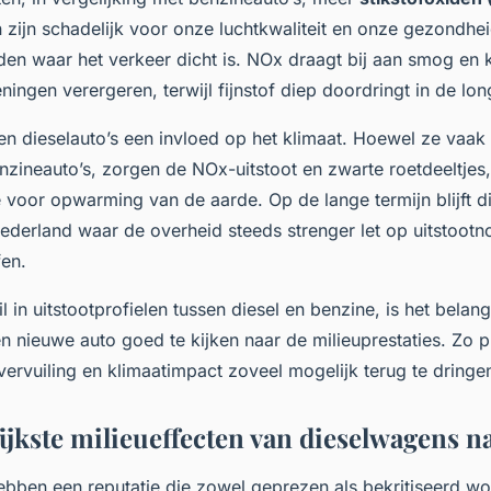
n zijn schadelijk voor onze luchtkwaliteit en onze gezondhei
eden waar het verkeer dicht is. NOx draagt bij aan smog en 
ngen verergeren, terwijl fijnstof diep doordringt in de lon
n dieselauto’s een invloed op het klimaat. Hoewel ze vaak
nzineauto’s, zorgen de NOx-uitstoot en zwarte roetdeeltjes
oor opwarming van de aarde. Op de lange termijn blijft di
Nederland waar de overheid steeds strenger let op uitstoot
fen.
l in uitstootprofielen tussen diesel en benzine, is het belang
n nieuwe auto goed te kijken naar de milieuprestaties. Zo 
ervuiling en klimaatimpact zoveel mogelijk terug te dringe
ijkste milieueffecten van dieselwagens na
bben een reputatie die zowel geprezen als bekritiseerd wor