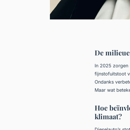
De milieuef
In 2025 zorgen 
fijnstofuitstoo
Ondanks verbeter
Maar wat beteke
Hoe beïnvl
klimaat?
Dieselauto’s sto