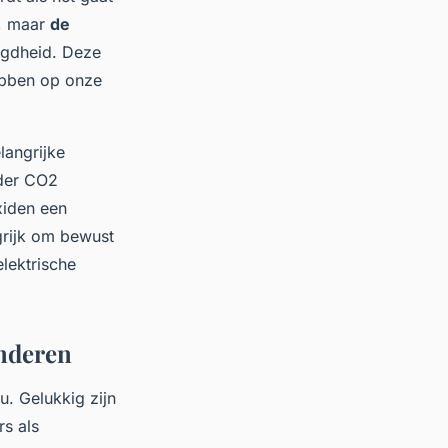
d, maar
de
rgdheid. Deze
hebben op onze
langrijke
nder CO2
xiden een
ngrijk om bewust
elektrische
inderen
u. Gelukkig zijn
s als