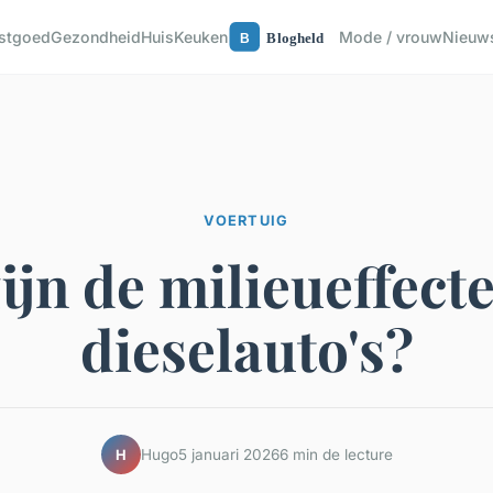
astgoed
Gezondheid
Huis
Keuken
Mode / vrouw
Nieuw
VOERTUIG
ijn de milieueffect
dieselauto's?
Hugo
5 januari 2026
6 min de lecture
H