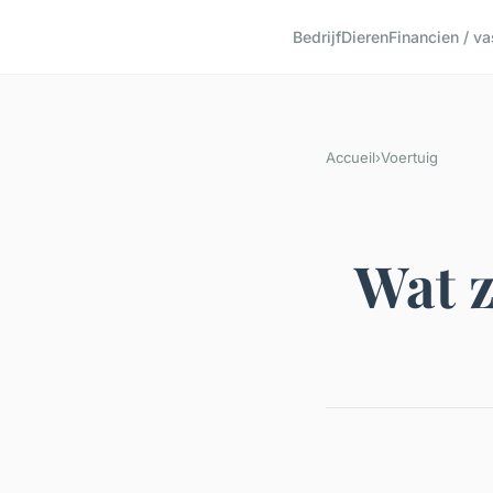
Bedrijf
Dieren
Financien / v
Accueil
›
Voertuig
Wat z