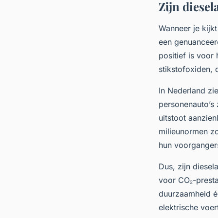
Zijn diesel
Wanneer je kijkt
een genuanceerd
positief is voor
stikstofoxiden, 
In Nederland zi
personenauto’s 
uitstoot aanzien
milieunormen zo
hun voorgangers
Dus, zijn diesel
voor CO₂-prestat
duurzaamheid éc
elektrische voer