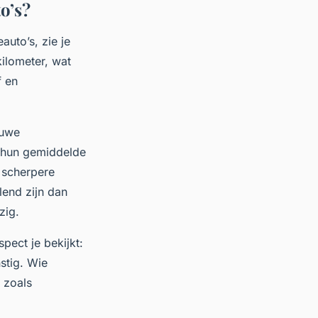
o’s?
auto’s, zie je
ilometer, wat
f en
euwe
r hun gemiddelde
e scherpere
end zijn dan
zig.
pect je bekijkt:
stig. Wie
 zoals