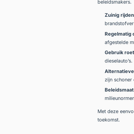
beleidsmakers.
Zuinig rijden
brandstofverb
Regelmatig 
afgestelde mo
Gebruik roetf
dieselauto’s.
Alternatiev
zijn schoner
Beleidsmaat
milieunormen
Met deze eenvou
toekomst.