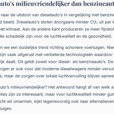
auto’s milieuvriendelijker dan benzineaut
 naar de uitstoot van dieselauto’s in vergelijking met benzine
 beeld. Dieselauto’s stoten doorgaans minder CO₂ uit per k
 het klimaat. Aan de andere kant produceren ze meer fijnsto
die schadelijk zijn voor de luchtkwaliteit en de gezondheid.
en we een duidelijke trend richting schonere voertuigen. Ni
zijn vaak uitgerust met verbeterde technologieën waardoo
lijk daalt. Dit geldt zowel voor diesel- als benzineauto’s. D
rgen er ook voor dat moderne dieselwagens minder vervuil
, maar de zorgen over lokale luchtvervuiling blijven aanwe
auto’s milieuvriendelijker? Het antwoord hangt af van welk as
ies zijn ze interessant, maar voor luchtkwaliteit minder gun
ht wil omarmen, kijkt tegenwoordig ook naar alternatieven
tuigen.