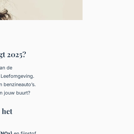
gt 2025?
van de
e Leefomgeving.
an benzineauto’s.
in jouw buurt?
 het
 (NOx)
en fijnstof