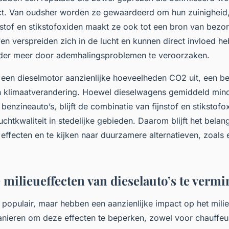
ct. Van oudsher worden ze gewaardeerd om hun zuinighei
nstof en stikstofoxiden maakt ze ook tot een bron van bezo
ffen verspreiden zich in de lucht en kunnen direct invloed 
der meer door ademhalingsproblemen te veroorzaken.
 een dieselmotor aanzienlijke hoeveelheden CO2 uit, een be
n klimaatverandering. Hoewel dieselwagens gemiddeld mi
enzineauto’s, blijft de combinatie van fijnstof en stikstofo
uchtkwaliteit in stedelijke gebieden. Daarom blijft het bela
 effecten en te kijken naar duurzamere alternatieven, zoals 
 milieueffecten van dieselauto’s te verm
n populair, maar hebben een aanzienlijke impact op het milie
anieren om deze effecten te beperken, zowel voor chauffeur