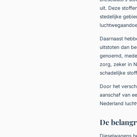
uit. Deze stoffe
stedelijke gebi
luchtwegaandoeni
Daarnaast hebbe
uitstoten dan be
genoemd, mede v
zorg, zeker in 
schadelijke stof
Door het verschi
aanschaf van ee
Nederland luchtv
De belangr
Dieselwagens he