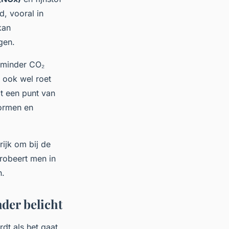
d, vooral in
kan
gen.
 minder CO₂
, ook wel roet
t een punt van
normen en
rijk om bij de
probeert men in
n.
der belicht
dt als het gaat