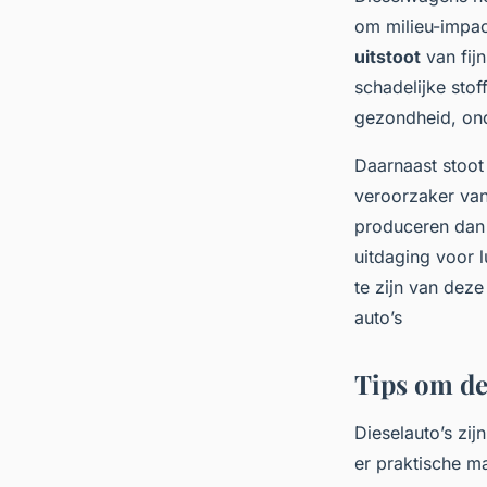
om milieu-impa
uitstoot
van fij
schadelijke sto
gezondheid, on
Daarnaast stoot
veroorzaker va
produceren dan b
uitdaging voor l
te zijn van deze
auto’s
Tips om de
Dieselauto’s zij
er praktische m