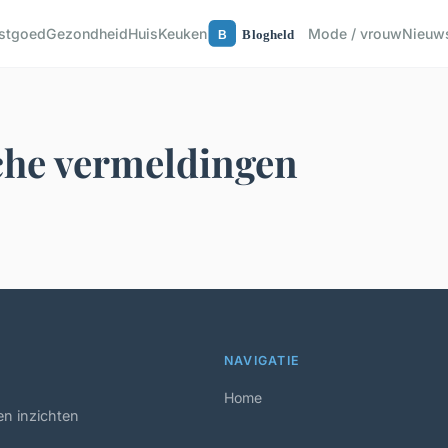
astgoed
Gezondheid
Huis
Keuken
Mode / vrouw
Nieuw
che vermeldingen
NAVIGATIE
Home
en inzichten