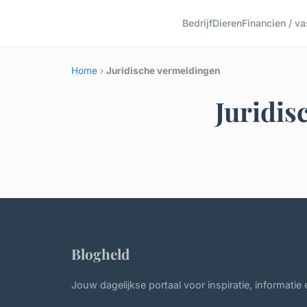
Bedrijf
Dieren
Financien / v
Home
›
Juridische vermeldingen
Juridis
Blogheld
Jouw dagelijkse portaal voor inspiratie, informatie 