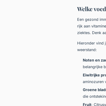
Welke voed
Een gezond imm
rijk aan vitami
ziektes. Denk aa
Hieronder vind 
weerstand:
Noten en za
belangrijke
Eiwitrijke p
aminozuren v
Groene blad
die ontsteki
Fruit
: Citrus