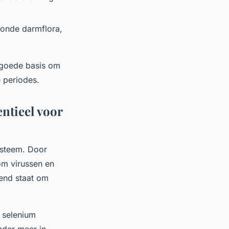
onde darmflora,
 goede basis om
e periodes.
ntieel voor
ysteem. Door
 om virussen en
kend staat om
n selenium
nder meer in