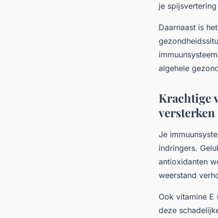
je spijsverterin
Daarnaast is het
gezondheidssitua
immuunsysteem o
algehele gezond
Krachtige 
versterken
Je immuunsystee
indringers. Gelu
antioxidanten we
weerstand verho
Ook vitamine E s
deze schadelijke