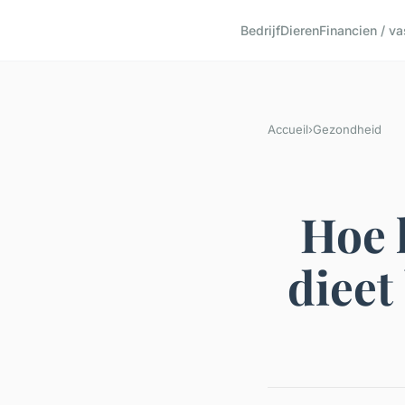
Bedrijf
Dieren
Financien / v
Accueil
›
Gezondheid
Hoe 
dieet