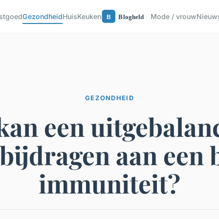
astgoed
Gezondheid
Huis
Keuken
Mode / vrouw
Nieuw
GEZONDHEID
kan een uitgebalan
 bijdragen aan een 
immuniteit?