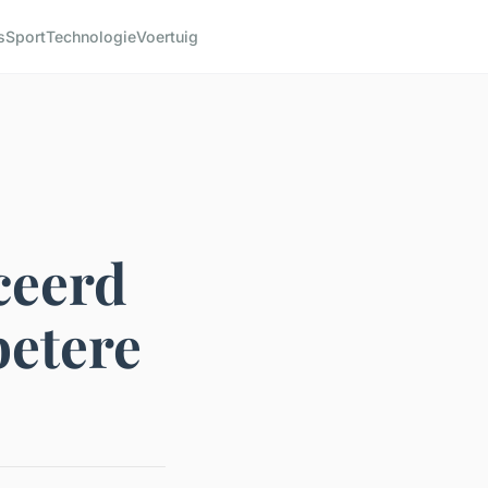
s
Sport
Technologie
Voertuig
ceerd
betere