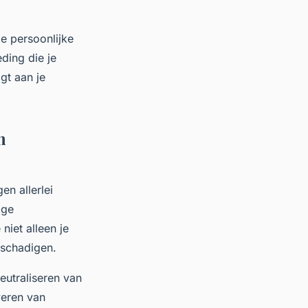
je persoonlijke
ding die je
gt aan je
m
n allerlei
ige
niet alleen je
eschadigen.
neutraliseren van
veren van