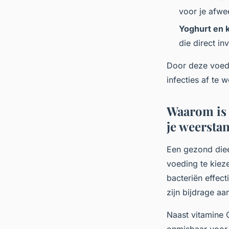
voor je afwe
Yoghurt en k
die direct i
Door deze voedz
infecties af te 
Waarom is 
je weersta
Een gezond diee
voeding te kieze
bacteriën effect
zijn bijdrage aa
Naast vitamine 
onmisbaar voor 