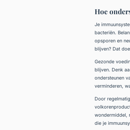
Hoe onders
Je immuunsystee
bacteriën. Belan
opsporen en neu
blijven? Dat do
Gezonde voeding
blijven. Denk aa
ondersteunen va
verminderen, wa
Door regelmatig 
volkorenproducte
wondermiddel, m
die je immuunsy