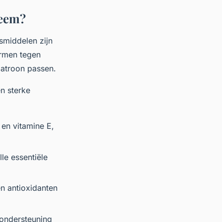
teem?
smiddelen zijn
ermen tegen
patroon passen.
n sterke
en vitamine E,
lle essentiële
en antioxidanten
 ondersteuning