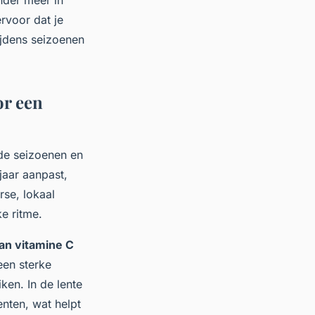
rvoor dat je
ijdens seizoenen
or een
de seizoenen en
 jaar aanpast,
rse, lokaal
e ritme.
aan vitamine C
een sterke
en. In de lente
enten, wat helpt