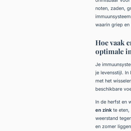
noten, zaden, gr
immuunsysteem al
waarin griep e
Hoe vaak e
optimale i
Je immuunsyste
je levensstijl. I
met het wisselen
beschikbare voed
In de herfst en
en zink
te eten,
weerstand tegen
en zomer liggen 