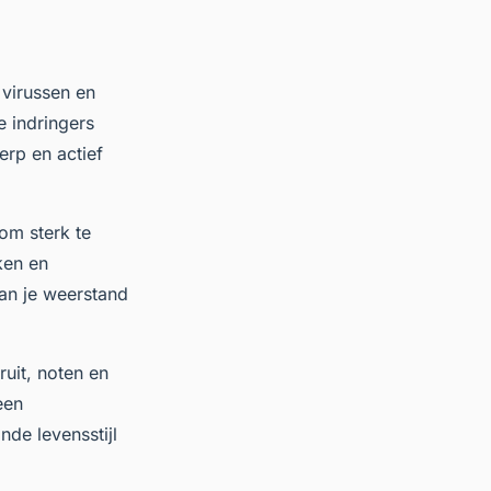
virussen en
e indringers
erp en actief
om sterk te
ken en
an je weerstand
ruit, noten en
een
de levensstijl