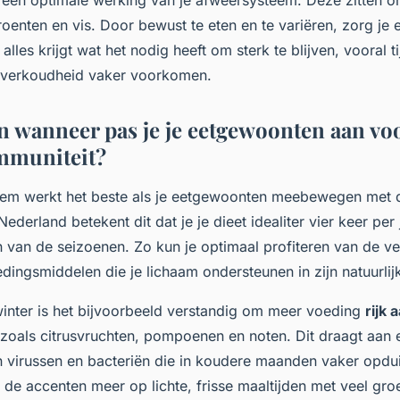
oenten en vis. Door bewust te eten en te variëren, zorg je e
les krijgt wat het nodig heeft om sterk te blijven, vooral t
n verkoudheid vaker voorkomen.
n wanneer pas je je eetgewoonten aan vo
mmuniteit?
em werkt het beste als je eetgewoonten meebewegen met 
n Nederland betekent dit dat je je dieet idealiter vier keer per
 van de seizoenen. Zo kun je optimaal profiteren van de ve
ingsmiddelen die je lichaam ondersteunen in zijn natuurlijk
 winter is het bijvoorbeeld verstandig om meer voeding
rijk 
 zoals citrusvruchten, pompoenen en noten. Dit draagt aan 
 virussen en bacteriën die in koudere maanden vaker opduik
de accenten meer op lichte, frisse maaltijden met veel gro