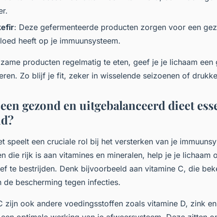
er.
efir
: Deze gefermenteerde producten zorgen voor een gez
nvloed heeft op je immuunsysteem.
ame producten regelmatig te eten, geef je je lichaam een
weren. Zo blijf je fit, zeker in wisselende seizoenen of drukk
een gezond en uitgebalanceerd dieet esse
nd?
t speelt een cruciale rol bij het versterken van je immuuns
n die rijk is aan vitamines en mineralen, help je je lichaam
ief te bestrijden. Denk bijvoorbeeld aan vitamine C, die be
n de bescherming tegen infecties.
C zijn ook andere voedingsstoffen zoals vitamine D, zink e
een optimale werking van je afweersysteem. Deze zitten o